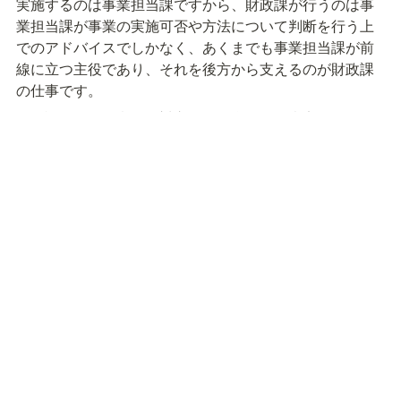
実施するのは事業担当課ですから、財政課が行うのは事
業担当課が事業の実施可否や方法について判断を行う上
でのアドバイスでしかなく、あくまでも事業担当課が前
線に立つ主役であり、それを後方から支えるのが財政課
の仕事です。
財政課と現場の意見が対立した場合に予算査定というか
たちで現場の意見を断じることもありますが、それは財
政課と現場の対等な関係に基づくアドバイスではなく、
現場の直属の上司である首長の判断を代行しているもの
で、この場合は上司から部下への命令という意味合いに
なりますが、それを関係者や市民に説明し、理解を得な
がら進めていくのは事業担当課ですから、やはり事業担
当課の納得が得られるよう、丁寧な説明を行う必要があ
ります。
いずれにせよ、財政課と現場は敵対する関係ではなく、
同じ首長のもとで同じ方向を向いて事業を進める仲間で
す。

自分の領域はここまでだと線を引き、安全な自分の陣地