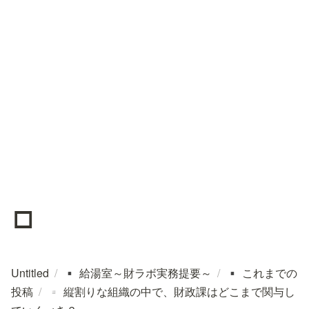
▫️
Untitled
/
給湯室～財ラボ実務提要～
/
これまでの
▪️
▪️
投稿
/
縦割りな組織の中で、財政課はどこまで関与し
▫️