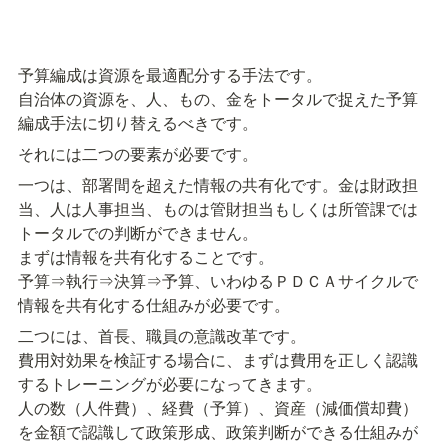
予算編成は資源を最適配分する手法です。

自治体の資源を、人、もの、金をトータルで捉えた予算
編成手法に切り替えるべきです。
それには二つの要素が必要です。
一つは、部署間を超えた情報の共有化です。金は財政担
当、人は人事担当、ものは管財担当もしくは所管課では
トータルでの判断ができません。

まずは情報を共有化することです。

予算⇒執行⇒決算⇒予算、いわゆるＰＤＣＡサイクルで
情報を共有化する仕組みが必要です。
二つには、首長、職員の意識改革です。

費用対効果を検証する場合に、まずは費用を正しく認識
するトレーニングが必要になってきます。

人の数（人件費）、経費（予算）、資産（減価償却費）
を金額で認識して政策形成、政策判断ができる仕組みが