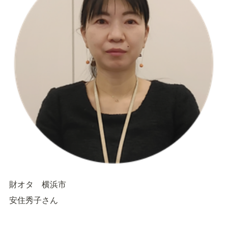
財オタ　横浜市
安住秀子さん