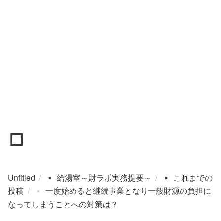
▫️
Untitled
/
給湯室～財ラボ実務提要～
/
これまでの
▪️
▪️
投稿
/
一度始めると継続事業となり一般財源の負担に
▫️
なってしまうことへの対策は？