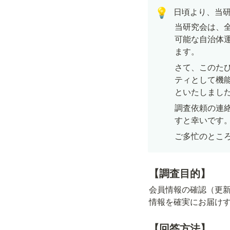
日頃より、当
💡
当研究会は、
可能な自治体
ます。
さて、このた
ティとして機能
といたしまし
調査依頼の連
すと幸いです
ご多忙のとこ
【調査目的】
会員情報の確認（更
情報を確実にお届け
【回答方法】