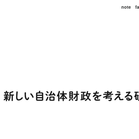
note
f