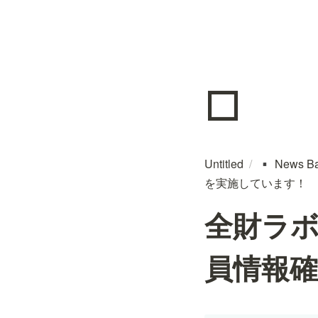
◽
Untitled
/
News B
▪️
を実施しています！
全財ラボ
員情報