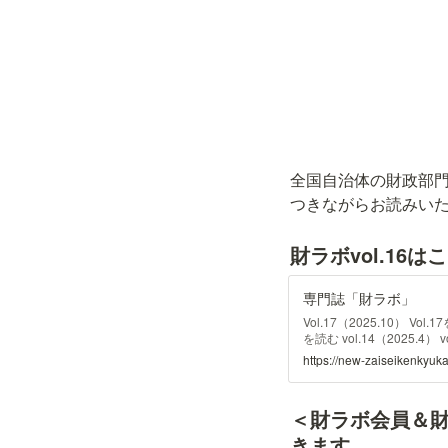
全国自治体の財政部
つきながらお読みい
財ラボvol.1
専門誌「財ラボ」
Vol.17（2025.10） Vol.1
を読む vol.14（2025.4） v
vol.12を読む v
https://new-zaiseikenky
＜財ラボ会員＆財L
きます。