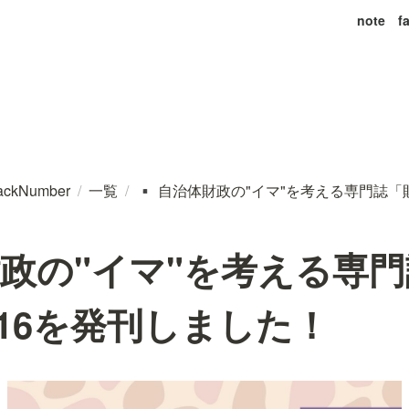
note
f
ackNumber
/
一覧
/
自治体財政の"イマ"を考える専門誌「財ラ
▪️
政の"イマ"を考える専
l.16を発刊しました！