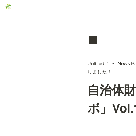
▪️
Untitled
/
News B
▪️
しました！
自治体財
ボ」Vo