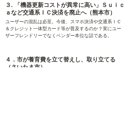
３. 「機器更新コストが異常に高い」Ｓｕｉｃ
ａなど交通系ＩＣ決済を廃止へ（熊本市）
ユーザーの混乱は必至。今後、スマホ決済や交通系ＩＣ
＆クレジット一体型カード等が普及するのか？実にユー
ザーフレンドリーでなくベンダー本位な話である。
４．市が養育費を立て替えし、取り立てる
（さいたま市）
利用するには当事者間の合意文書ではダメ。裁判所や公
証人などが関与して作成する公文書が必要。蜜月なうち
に「婚前契約」しておかなければ安心して結婚できな
い。
５．ふるさと納税の仲介サイトのポイント付
与を禁止、来年１０月から（総務省）