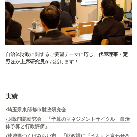
自治体財政に関するご要望テーマに応じ、
代表理事・定
野ほか上席研究員
がお話します！
実績
▪️
埼玉県東部都市財政研究会
▪️
財政問題研究会　「予算のマネジメントサイクル　自治
体予算と行政評価」
▪️
茨城県つくばみらい市　「財政課に『うん』と言わせる