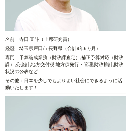
名前：寺田 直斗（上席研究員）
経歴：埼玉県戸田市,長野県（合計8年6カ月）
専門：予算編成業務（財政課査定）,補正予算対応（財政
課）,公会計,地方交付税,地方債発行・管理,財政推計,財政
状況の公表など
その他：日本を少しでもよりよい社会にできるように活
動いたします！