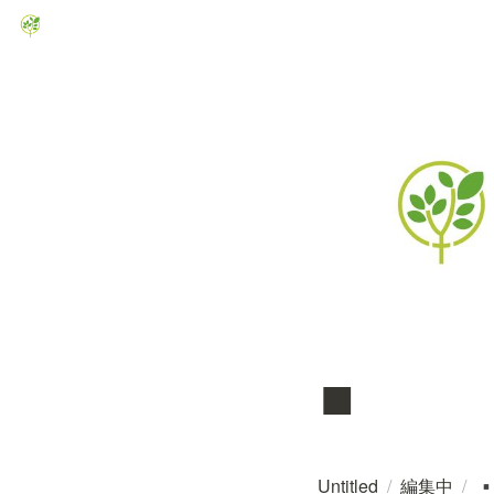
▪️
Untitled
/
編集中
/
▪