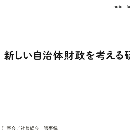
note
f
理事会／社員総会 議事録
️