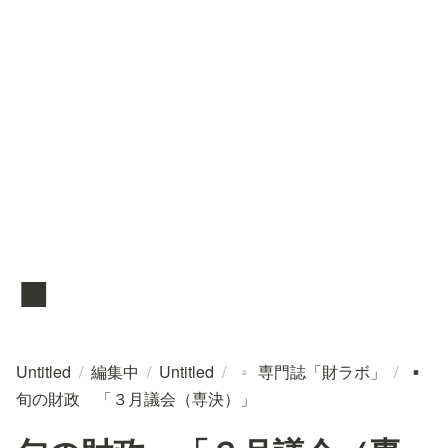
▪️
Untitled
/
編集中
/
Untitled
/
専門誌「財ラボ」
/
▫️
▪️
旬の財政 「３月議会（専決）」