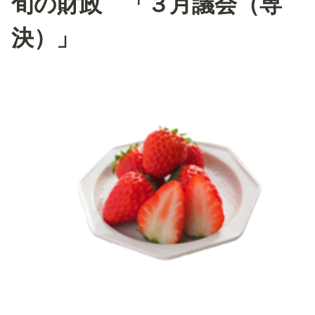
旬の財政 「３月議会（専
決）」