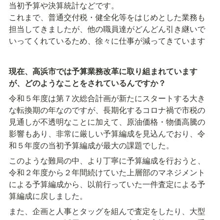
当初予算や決算統計などです。

これまで、普通交付税・健全化等をはじめとした業務も
担当してきましたが、他の職員達がどんどん引き継いで
いってくれているため、徐々に仕事が減ってきています
現在、高浜市では予算業務改革に取り組まれています
が、どのようなことをされているんですか？
令和５年度は第７次総合計画が新たにスタートする大き
な転換期の年なのですが、長期化するコロナ禍で市税の
見通しが不透明なことに加えて、原油価格・物価高騰の
影響もあり、非常に厳しい予算編成を見込んでおり、令
和５年度の当初予算編成が最大の課題でした。
このような難局の中、より丁寧に予算編成を行おうと、
令和２年度から２年間続けていた上層部のマネジメント
による予算編成から、以前行っていた一件査定による予
算編成に戻しました。
また、企画と人事とタッグを組んで査定をしたり、大型