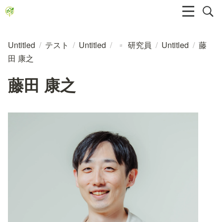
Untitled
/
テスト
/
Untitled
/
研究員
/
Untitled
/
藤
▫️
田 康之
藤田 康之