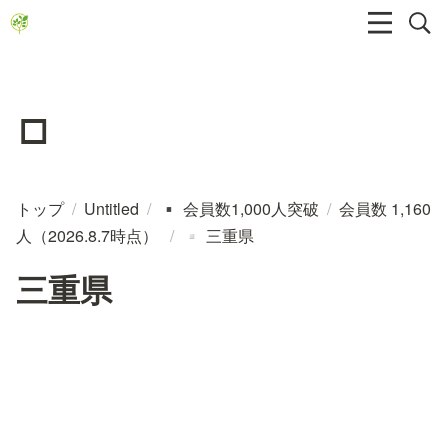
▫️
トップ
/
Untitled
/
会員数1,000人突破
/
会員数 1,160
▪️
人（2026.8.7時点）
/
三重県
▫️
三重県