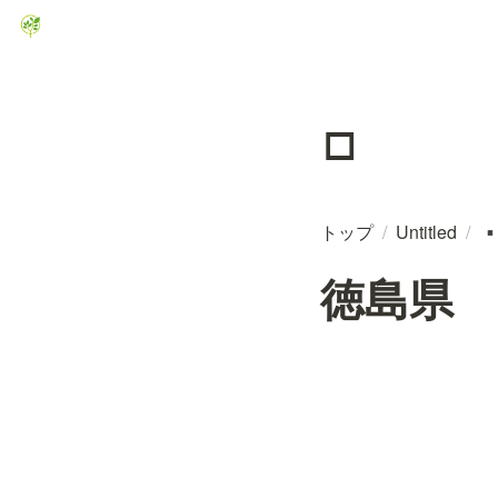
▫️
トップ
/
Untitled
/
▪
徳島県