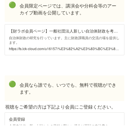
🟢
会員限定ページでは、講演会や分科会等のアー
カイブ動画を公開しています。
【財ラボ会員ページ】一般社団法人新しい自治体財政を考える研究会
自治体財政の研究を行っています。主に財政課職員の交流の場を提供し
ます。
https://fs.lck-cloud.com/u16157/%E3%82%A2%E3%83%BC%E3%82%AB%E3%82%A4%E3%83%96%E5%8B%95%E7%94%BB/
🟢
会員なら誰でも、いつでも、無料で視聴ができ
ます。
視聴をご希望の方は下記より会員にご登録ください。
会員登録
会員自治体一覧 ※上記からの登録が難しい場合は下記の申込書を