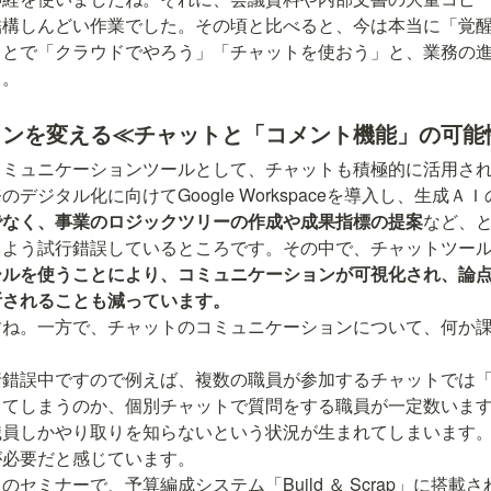
結構しんどい作業でした。その頃と比べると、今は本当に「覚
ことで「クラウドでやろう」「チャットを使おう」と、業務の
ら。
ョンを変える≪チャットと「コメント機能」の可能
デジタル化に向けてGoogle Workspaceを導入し、生成ＡＩ
でなく、事業のロジックツリーの作成や成果指標の提案
など、
るよう試行錯誤しているところです。その中で、チャットツー
ールを使うことにより、コミュニケーションが可視化され、論
断されることも減っています。
すね。一方で、チャットのコミュニケーションについて、何か
行錯誤中ですので例えば、複数の職員が参加するチャットでは
ってしまうのか、個別チャットで質問をする職員が一定数いま
職員しかやり取りを知らないという状況が生まれてしまいます
セミナーで、予算編成システム「Build ＆ Scrap」に搭載