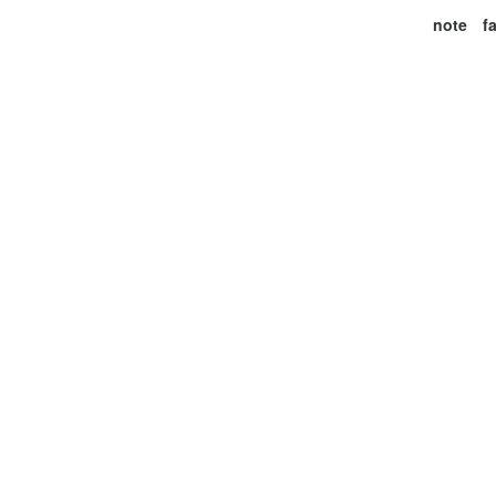
note
f