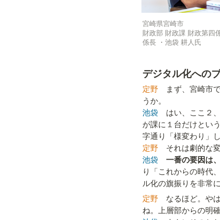
宮崎県宮崎市

財政部 財政課 財政第四係
係長 ・池袋 耕人氏
デジタル化への
定野
　まず、宮崎市
池袋
　はい、ここ２
が課に１台だけとい
定野
池袋
一番の要因は
り「これからの時代
ル化の旗振りを非常
定野
　なるほど。や