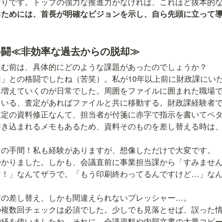
おりです。トップの強力な推進力がなければ、これほど抜本的
るためには、首長が明確なビジョンを示し、自ら先頭に立って
。
格闘≪非効率な過去からの脱却≫
」との格闘でしたね（苦笑）。私が10年以上前に財政課にい
ん増えていくのが日常でした。周囲をファイルに囲まれた職場
ている、査定があればファイルと共に移動する。財政課経験者
査定の資料修正なんて、担当者が付箋に赤字で指示を書いてペ
書き込まれるメモもあるため、資料そのものを差し替える時は
かかりました。しかも、会議直前に事業担当課から「すみませ
す！」なんてザラで。「もう印刷終わってるんですけど…」な
の複数回チェックは必須でした。少しでも見落とせば、誤った
神経を使いましたね。それに、会議資料や内部文書の大量コピ