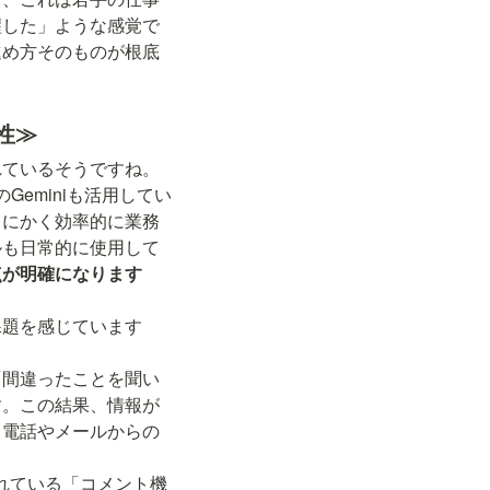
醒した」ような感覚で
進め方そのものが根底
性≫
のGeminiも活用してい
とにかく効率的に業務
ルも日常的に使用して
点が明確になります
課題を感じています
「間違ったことを聞い
す。この結果、情報が
。電話やメールからの
されている「コメント機