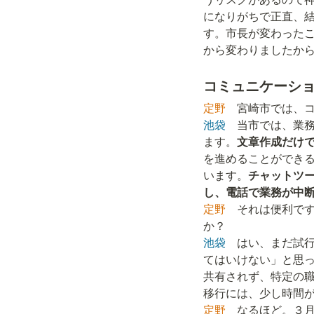
になりがちで正直、
す。市長が変わった
から変わりましたか
コミュニケーシ
定野
池袋
　当市では、業務の
ます。
文章作成だけ
を進めることができ
います。
チャットツ
し、電話で業務が中
定野
　それは便利で
池袋
　はい、まだ試
てはいけない」と思
共有されず、特定の
定野
　なるほど。３月の