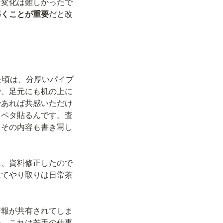
な変化は難しかったで
導くことが重要
だと改
た頃は、分厚いパイプ
で、足元にも机の上に
であれば共感いただけ
タペタ貼るんです。査
、その内容も書き写し
ん、資料修正したので
んてやり取りは日常茶
情報が共有されてしま
ー、これは若手の仕事