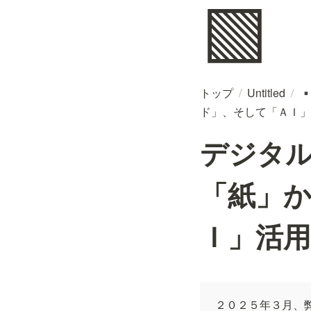
🟩
トップ
/
Untitled
/
▪
ド」、そして「ＡＩ」
デジタ
「紙」
Ｉ」活
２０２５年３月、