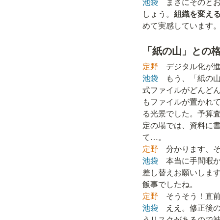
池袋
　まさにそのと
しょう。
組織を変え
めて実感しています
「紙の山」との
定野　
池袋
　もう、「紙の山
式ファイルがどんど
もファイルが置かれ
る光景でした。予算
定の場では、資料に
定野
池袋
　本当に手間暇
差し替えお願いしま
定野
池袋
　ええ。修正後
うリスクがあるので