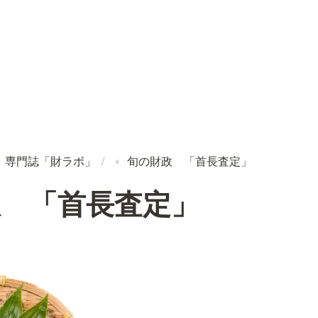
専門誌「財ラボ」
/
旬の財政 「首長査定」
️
▫️
政 「首長査定」