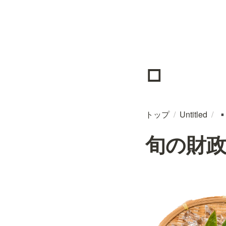
▫️
トップ
/
Untitled
/
▪
旬の財