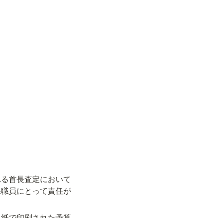
れる首長査定において
課職員にとって責任が
。紙で印刷された予算