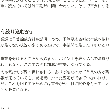
丁寧に読んでいては到底期限に間に合わない。そこで重要にな
どう絞り込むか」
事業課に予算編成方針を説明しつつ、予算要求資料の作成を依
源が足りない状況が多くあるわけで、事業間で足したり引いた
。
策事業を分けるところから始まり、ポイントを絞り込んで深掘
るわけもなく、ここでのさじ加減が重要となってくる。
考えや気持ちが深く反映される。ありがちなのが〝首長の方が
情報が揃っていても、現場観に沿った査定ができていない限り
のだ。これを回避するためには首長が今、何に関心をもって、
ことが必要になる。