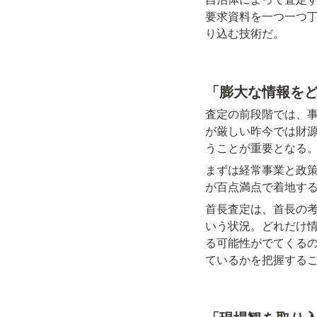
要求資料を一つ一つ
り込む技術だ。
「膨大な情報を
査定の前段階では、
が厳しい昨今では財
うことが重要となる
まずは経常事業と政
が百点満点で着地す
首長査定は、首長の
いう状況。どれだけ
る可能性がでてくる
ているかを把握する