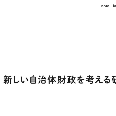
note
f