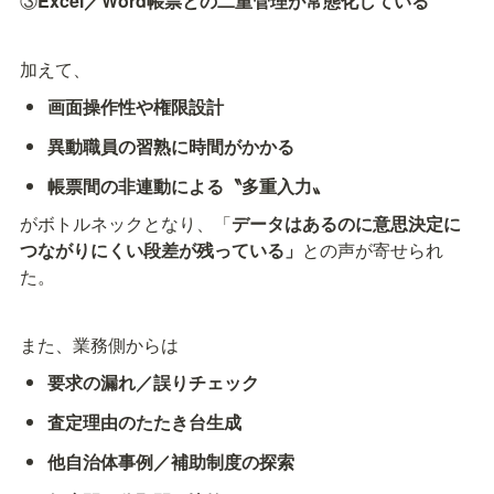
③
Excel／Word帳票との二重管理が常態化している
加えて、
画面操作性や権限設計
異動職員の習熟に時間がかかる
帳票間の非連動による〝多重入力〟
がボトルネックとなり、「
データはあるのに意思決定に
つながりにくい段差が残っている」
との声が寄せられ
た。
また、業務側からは
要求の漏れ／誤りチェック
査定理由のたたき台生成
他自治体事例／補助制度の探索