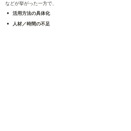
などが挙がった一方で、
活用方法の具体化
人材／時間の不足
情報管理セキュリティ
への配慮がＡＩ導入の壁となっていることが明らかにな
った。
実務に根差したガイドと検証の場が求められている。
株式会社WiseVineの取り組み
当会と自治体財政ＤＸに関する連携協定を締結している
株式会社WiseVineでは、政策立案・予算編成に特化した
ＡＩサービスの開発を継続して進めている。
９月26日開催イベントで報告された愛媛県砥部町・松前