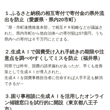
１.ふるさと納税の相互寄付で寄付金の県外流
出を防止（愛媛県・県内20市町）
「県・市町連携推進本部」で相互ＰＲ戦略などが議論さ
れた。県内市町から他自治体への寄付額は57億円。うち
県内への寄付は６千万円にとどまる。
２.生成ＡＩで国費受け入れ手続きの期限や注
意点を調べやすくしてミスを防止（福井県）
同県では昨年、国費の請求漏れがあったが、早くも改善
策として生成ＡＩが導入された。

生成ＡＩを国費事務担当者に任命すれば人手不足も解消
できるが～
３.困り事相談に生成ＡＩを活用したオンライ
ン傾聴窓口を試行的に開設（東京都八王子
市）