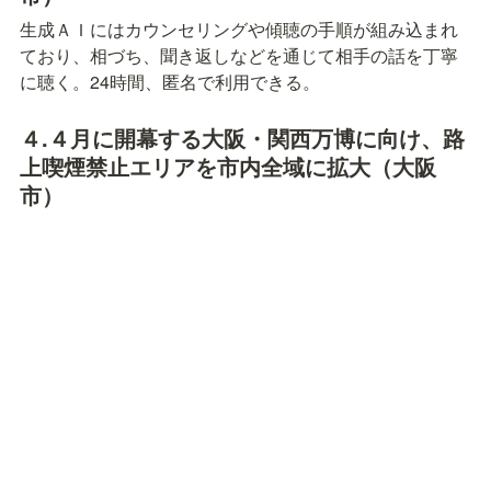
生成ＡＩにはカウンセリングや傾聴の手順が組み込まれ
ており、相づち、聞き返しなどを通じて相手の話を丁寧
に聴く。24時間、匿名で利用できる。
４.４月に開幕する大阪・関西万博に向け、路
上喫煙禁止エリアを市内全域に拡大（大阪
市）
これまで対象外だった加熱式電子タバコも規制の対象と
した。違反者には千円の過料を徴収する。タバコを吸う
人・吸わない人の共生が大切（愛煙家）。
５.八潮市の県道で発生した大規模な道路陥没
事故を受け、下水道局の定数を10人増（埼玉
県）
行財政の効率化のために行った平成の大合併から20年。
旧自治体間の摩擦を避け公共施設の見直しや行財政改革
を先延ばしにしてきたツケが回ってきた。