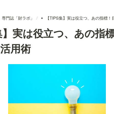
専門誌「財ラボ」
/
【TIPS集】実は役立つ、あの指標
️
▪️
S集】実は役立つ、あの指
の活用術