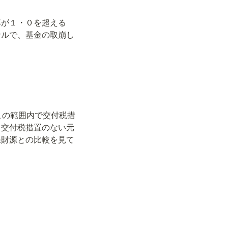
率が１・０を超える
ナルで、基金の取崩し
この範囲内で交付税措
。交付税措置のない元
保財源との比較を見て