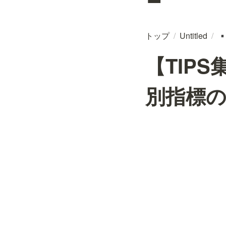
トップ
/
Untitled
/
▪
【TIP
別指標