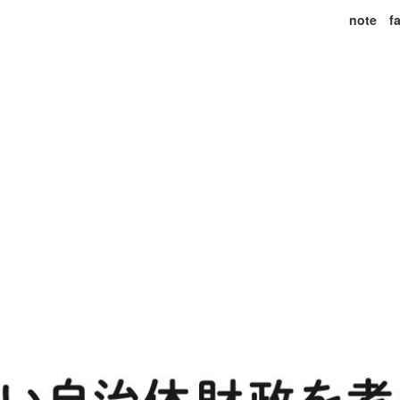
note
f