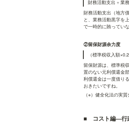
財務活動支出 ÷ 業
財務活動支出（地方
と、業務活動黒字を
で一時的に賄ってい
②留保財源余力度
（標準税収入額×0
留保財源は、標準税収
置のない元利償還金
利償還金は一度借り
おきたいですね。
（※）健全化法の実質
■　
コスト編―行