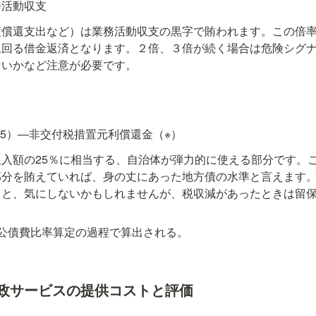
務活動収支
債償還支出など）は業務活動収支の黒字で賄われます。この倍
上回る借金返済となります。２倍、３倍が続く場合は危険シグ
ないかなど注意が必要です。
.25）―非交付税措置元利償還金（※）
入額の25％に相当する、自治体が弾力的に使える部分です。
部分を賄えていれば、身の丈にあった地方債の水準と言えます
ると、気にしないかもしれませんが、税収減があったときは留
公債費比率算定の過程で算出される。
政サービスの提供コストと評価