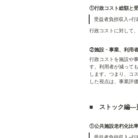
①行政コスト総額と
受益者負担収入÷行政
行政コストに対して
②施設・事業、利用
行政コストを施設や
す。利用者が減って
します。つまり、コ
した視点は、事業評
■　
ストック編―
①公共施設老朽化比
受益者負担収入÷行政