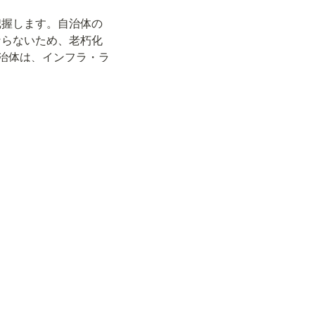
把握します。自治体の
ならないため、老朽化
自治体は、インフラ・ラ
化、更新時の一般財源
す。数値が小さいほど
担額、充当可能財源、