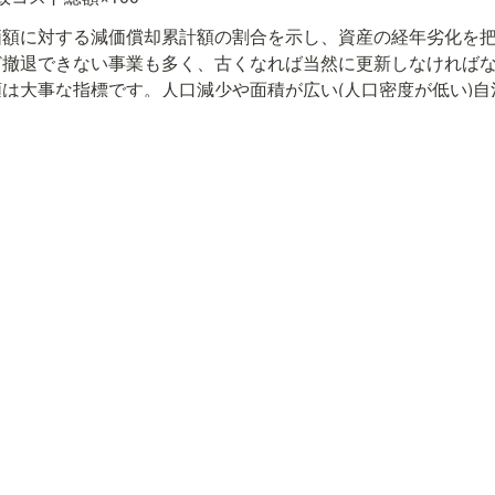
価額に対する減価償却累計額の割合を示し、資産の経年劣化を
ど撤退できない事業も多く、古くなれば当然に更新しなければ
は大事な指標です。人口減少や面積が広い(人口密度が低い)
防災・災害対応の負担は大きくなりますので、公共施設の最適
は必須です。
当可能財源）÷（経常一般財源等 − 経常経費充当財源等）
可能財源を控除した部分が経常部分余力の何倍かを示す指標で
政の持続性が強いといえます。この指標で大事なのは、将来負
、それぞれの項目の複数年推移を把握しておくことです。
募集！