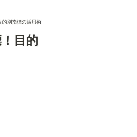
！目的別指標の活用術
標！目的