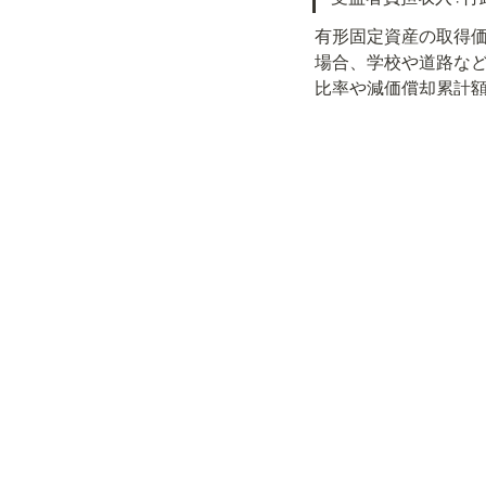
有形固定資産の取得
場合、学校や道路な
比率や減価償却累計額
イフラインの維持、
や基金保有額の把握
②債務償還比率
（将来負担額 − 充
将来負担額から充当
返済余力が高く、財
経常収支部門の余力
TIPSテーマ大
💡