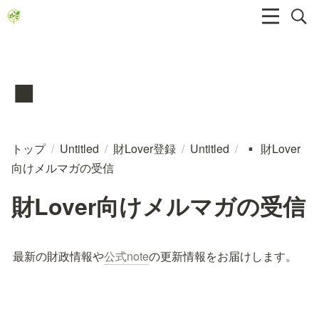
▪️
トップ
/
Untitled
/
財Lover登録
/
Untitled
/
財Lover
▪️
向けメルマガの受信
財Lover向けメルマガの受信
最新の財政情報や
公式note
の更新情報をお届けします。