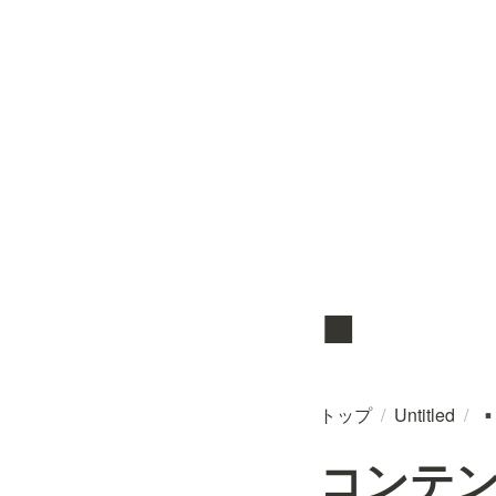
▪️
トップ
/
Untitled
/
▪
コンテ