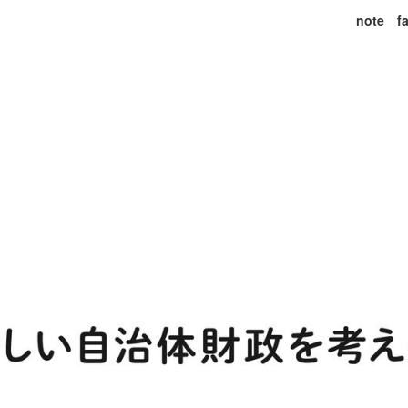
note
f