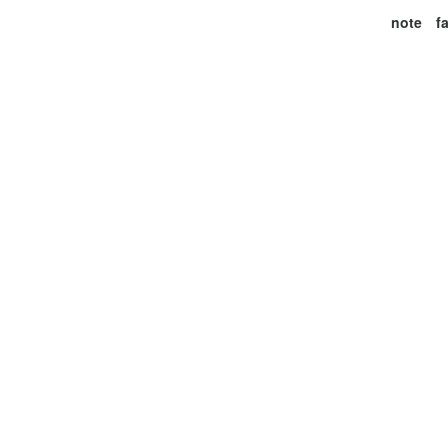
note
f