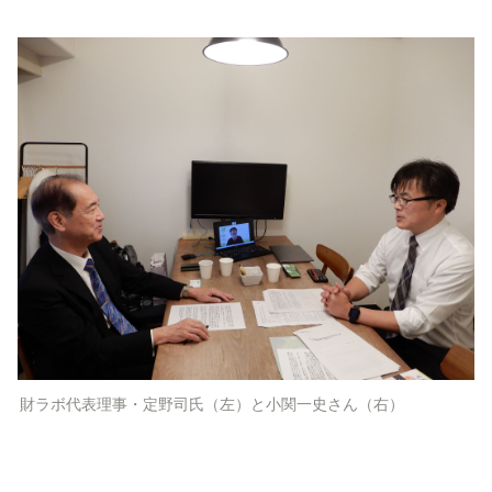
財ラボ代表理事・定野司氏（左）と小関一史さん（右）