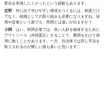
変化を実感しにくかったという経験もあります。
定野
　外に出て学びやすい環境をつくるには、制度だけ
でなく、組織としての取り組みも必要になりますね。採
用や定着という面でも、民間とは違いが出ますか？
小関
　はい。民間企業では、良い人財を確保するために
アウトソース（外部委託）することで、費用をかけて採
用に動くことがあります。一方、自治体では同じ手法を
取り入れるのが難しい面も多いと思います。
定野
　辞めた後も含めて、その人とのつながりをどう保
つか、という話もあると思いますが、その点はいかがで
しょうか。
小関
　そうですね。退職者との関係づくりでも違いが見
られます。民間では、退職者に対してアルムナイクラブ
（退職者と現役社員のネットワーク）を作り、一緒に集
まって話す場を設ける例があります。転職先で得た参考
となる情報が手に入ったり、一度外に出たことで改めて
元の組織の「良かったところ」に気づくことがありま