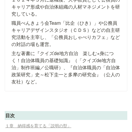
キャリア形成や自治体組織の人材マネジメントを研
究している。
職員べんきょう会Team「比企（ひき）」や公務員
キャリアデザインスタジオ（ＣＤＳ）などの自主研
究活動を主宰し、「公務員おしゃべりカフェ」など
の対話の場も運営。
主な著書に『クイズde地方自治　楽しむ×身につ
く！自治体職員の基礎知識』（「クイズde地方自
治」制作班編／公職研）、『自治体職員の「自治体
政策研究」史～松下圭一と多摩の研究会』（公人の
友社）など。
目次
１章 納得感を育てる「説明の型」