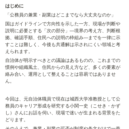
はじめに
「公務員の兼業・副業はどこまでなら大丈夫なのか」
国はガイドラインで方向性を示した一方、現場が判断や
説明に必要とする「次の部分」―境界の考え方、判断根
拠、確認手順、住民への説明の枠組み―までを一律に示
すことは難しく、今後も共通解は示されにくい領域と考
えられます。
自治体が明示すべきとの議論はあるものの、これまでの
慣例や組織風土、住民からの見え方など、多くの要素が
絡み合い、運用として整えることは容易ではありませ
ん。
今回は、元自治体職員で現在は城西大学准教授として公
務員のキャリア形成を研究する小関一史（こせき・かず
し）さんにお話を伺い、現場で迷いが生まれる背景をた
どります。
そのうえで、兼業・副業の可否が制度や条文だけで一義