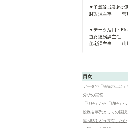
▼予算編成業務の現
財政課主事　|　
▼データ活用・FinS
道路総務課主任　|
住宅課主事　|　
目次
データで「議論の土台」
分析の実際
「説得」から「納得」へ
総務省事業としての採択
違和感をどう共有したか