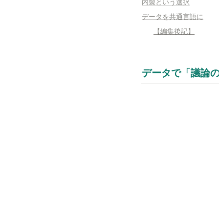
内製という選択
データを共通言語に
【編集後記】
データで「議論