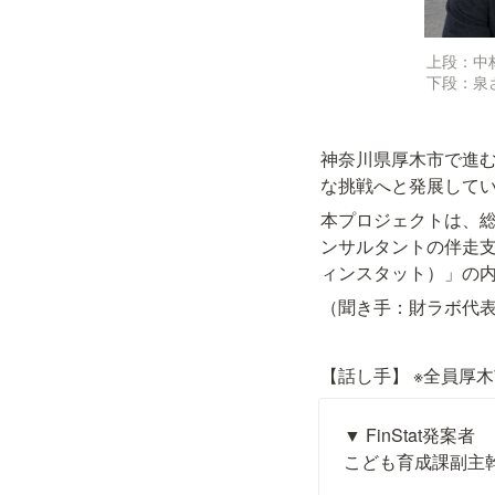
上段：中
下段：泉
神奈川県厚木市で進
な挑戦へと発展して
本プロジェクトは、
ンサルタントの伴走支
ィンスタット）」の
（聞き手：財ラボ代
【話し手】 ※全員厚
▼ FinStat発案者

こども育成課副主