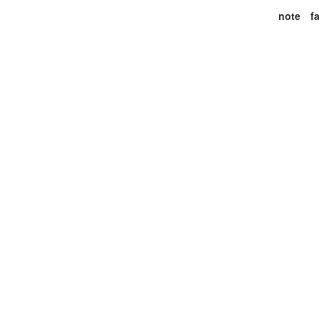
note
f