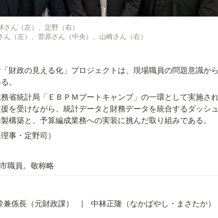
林さん（左）、定野（右）

さん（左）、菅原さん（中央）、山崎さん（右）
む「財政の見える化」プロジェクトは、現場職員の問題意識か
いる。
総務省統計局「ＥＢＰＭブートキャンプ」の一環として実施さ
援を受けながら、統計データと財務データを統合するダッシュボー
内製構築と、予算編成業務への実装に挑んだ取り組みである。
表理事・定野司）
木市職員。敬称略
幹兼係長（元財政課）　|　中林正隆（なかばやし・まさたか）