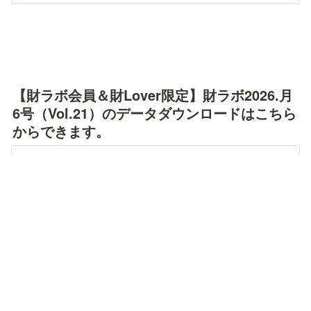
【財ラボ会員＆財Lover限定】財ラボ2026.月
6号（Vol.21）のデータダウンロードはこちら
からできます。
【財ラボ会員ページ】一般社団法人新しい自治体財政を考える研究会
自治体財政の研究を行っています。主に財政課職員の交流の場を提供し
ます。
https://fs.lck-cloud.com/u16157/magazine_2/
財ラボが届いていない財政部門の方、財政部門
💡
以外で送付を希望される方は
お問い合わせフォ