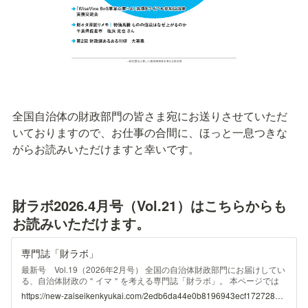
全国自治体の財政部門の皆さま宛にお送りさせていただ
いておりますので、お仕事の合間に、ほっと一息つきな
がらお読みいただけますと幸いです。
財ラボ2026.4月号（Vol.21）はこちらからも
お読みいただけます。
専門誌「財ラボ」
最新号 Vol.19（2026年2月号） 全国の自治体財政部門にお届けしてい
る、自治体財政の＂イマ＂を考える専門誌「財ラボ」。 本ページでは
財ラボ電子版（一部を除く）をお読みいただけます。 電子版を読む
https://new-zaiseikenkyukai.com/2edb6da44e0b8196943ecf1727282339#:~:text=%E8%B2%A1Lover%E7%99%BB%E9%8C%B2-,Vol.19%EF%BC%882026.2%EF%BC%89,-Vol.19%E3%82%92
Vol.19（2026.2） Vol.19を読む Vol.18（2025.12） Vol.18を読