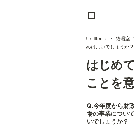
▫️
Untitled
/
給湯室
/
▪️
めばよいでしょうか？
はじめ
ことを
Q.今年度から財
場の事業につい
いでしょうか？