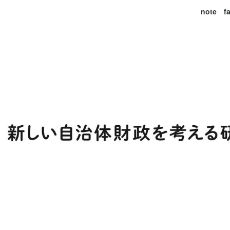
note
f