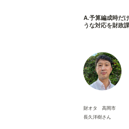
A.
予算編成時だ
うな対応を財政
財オタ　高岡市
長久洋樹さん