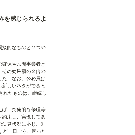
みを感じられるよ
間接的なものと２つの
の確保や民間事業者と
、その効果額の２倍の
した。なお、公務員は
も新しいネタがでると
案されたものは、継続し
えば、突発的な修理等
を約束し、実現してあ
の決算状況に応じ、9
など、日ごろ、困った