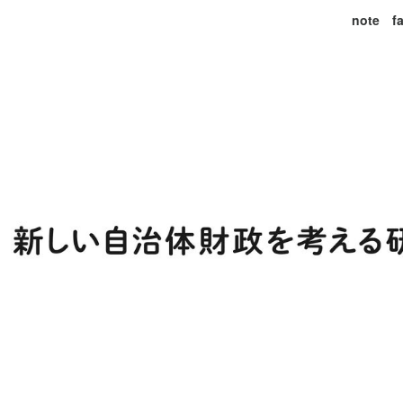
note
f