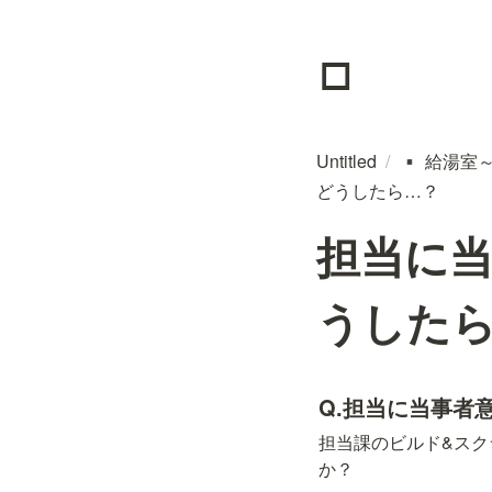
▫️
Untitled
/
給湯室
▪️
どうしたら…？
担当に
うした
Q.担当に当事者
担当課のビルド&スク
か？