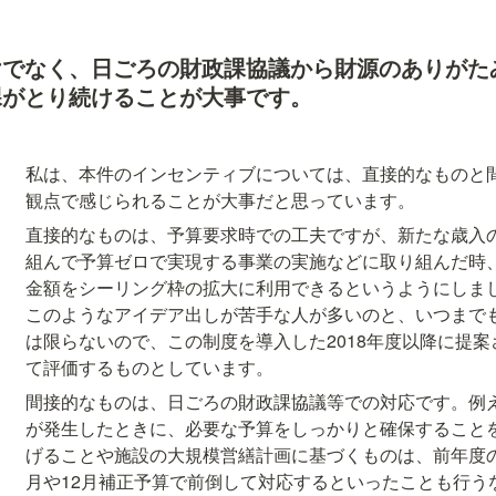
けでなく、日ごろの財政課協議から財源のありがた
課がとり続けることが大事です。
私は、本件のインセンティブについては、直接的なものと
観点で感じられることが大事だと思っています。
直接的なものは、予算要求時での工夫ですが、新たな歳入
組んで予算ゼロで実現する事業の実施などに取り組んだ時
金額をシーリング枠の拡大に利用できるというようにしま
このようなアイデア出しが苦手な人が多いのと、いつまで
は限らないので、この制度を導入した2018年度以降に提
て評価するものとしています。
間接的なものは、日ごろの財政課協議等での対応です。例
が発生したときに、必要な予算をしっかりと確保すること
げることや施設の大規模営繕計画に基づくものは、前年度
月や12月補正予算で前倒して対応するといったことも行う