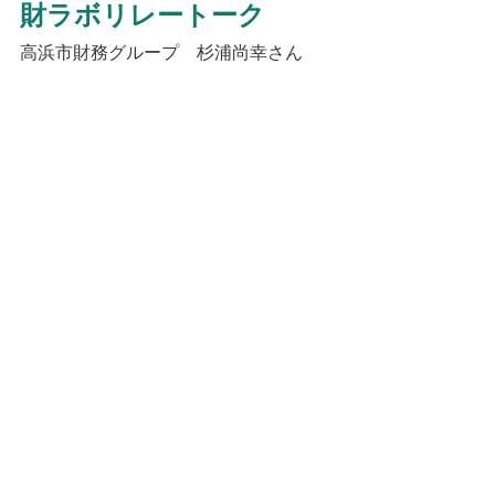
財ラボリレートーク
高浜市財務グループ　杉浦尚幸さん
　Vol.2（2023.4）