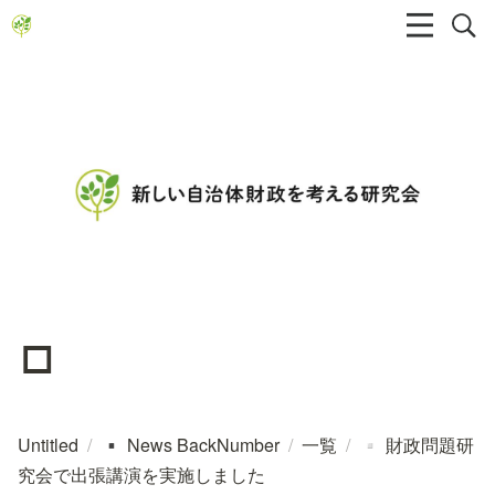
▫️
Untitled
/
News BackNumber
/
一覧
/
財政問題研
▪️
▫️
究会で出張講演を実施しました