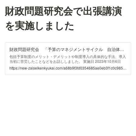
財政問題研究会で出張講演
を実施しました
財政問題研究会 「予算のマネジメントサイクル 自治体予算と行政評価」
包括予算制度のメリット・デメリットや制度導入の具体的な手法、導入
当初に苦労したことなどをお話ししました。 実施日 2023年10月6日
（金） 参加者 財政問題研究会 41名 ※財政問題研究会は柏市、市川
https://new-zaiseikenkyukai.com/a68b9f3fd0354685ae0eb3f1c0c9852c
市、市原市、浦安市、船橋市、松戸市、習志野市で構成。 講師 定野
司