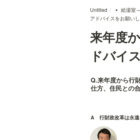
Untitled
/
給湯室
▪️
アドバイスをお願いし
来年度
ドバイ
Q.来年度から行
仕方、住民との
A　行財政改革は永