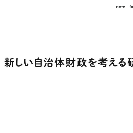
note
f