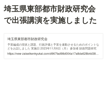
埼玉県東部都市財政研究会
で出張講演を実施しました
埼玉県東部都市財政研究会
予算編成の現状と課題、行政評価と予算を連動させるためのポイントな
どをお話しました 実施日 2023年11月6日（月） 参加者 財政問題研究
会 18名 ※埼玉県東部都市財政研究会は、白岡市、春日部市、上尾市、
https://new-zaiseikenkyukai.com/d967fad98d004a17a8da628b4d382eb1
草加市、越谷市、久喜市、八潮市、三郷市、蓮田市、幸手市、吉川市の
11自治体で構成 講師 定野 司