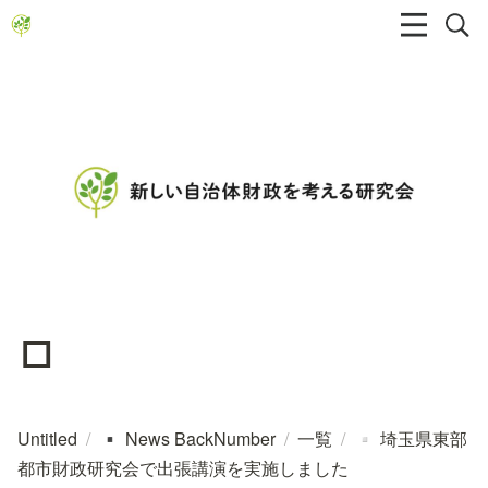
▫️
Untitled
/
News BackNumber
/
一覧
/
埼玉県東部
▪️
▫️
都市財政研究会で出張講演を実施しました