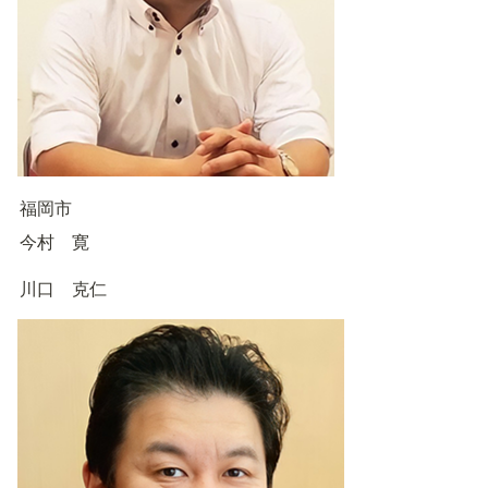
福岡市
今村　寛
川口　克仁