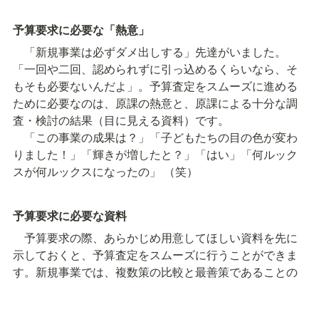
予算要求に必要な「熱意」
　「新規事業は必ずダメ出しする」先達がいました。
「一回や二回、認められずに引っ込めるくらいなら、そ
もそも必要ないんだよ」。予算査定をスムーズに進める
ために必要なのは、原課の熱意と、原課による十分な調
査・検討の結果（目に見える資料）です。

　「この事業の成果は？」「子どもたちの目の色が変わ
りました！」「輝きが増したと？」「はい」「何ルック
スが何ルックスになったの」 （笑）
予算要求に必要な資料
　予算要求の際、あらかじめ用意してほしい資料を先に
示しておくと、予算査定をスムーズに行うことができま
す。新規事業では、複数策の比較と最善策であることの
証を求めます。長く続いている継続事業では「そもそも
論」が不足しがちです。原点に返り（時には新規事業だ