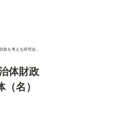
財政を考える研究会」
治体財政
体（名）