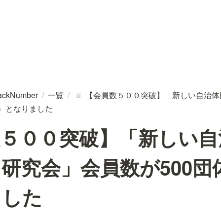
ackNumber
/
一覧
/
【会員数５００突破】「新しい自治体
◽
名）となりました
数５００突破】「新しい自
研究会」会員数が500団
ました