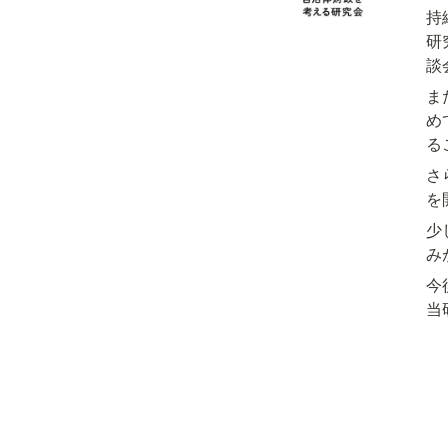
持
研
談
ま
め
る
さ
を
少
み
今
当