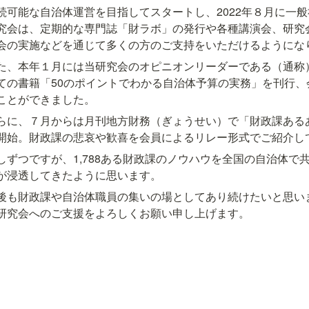
続可能な自治体運営を目指してスタートし、2022年８月に一
究会は、定期的な専門誌「財ラボ」の発行や各種講演会、研究
会の実施などを通じて多くの方のご支持をいただけるようにな
た、本年１月には当研究会のオピニオンリーダーである（通称
ての書籍「50のポイントでわかる自治体予算の実務」を刊行、
ことができました。
らに、７月からは月刊地方財務（ぎょうせい）で「財政課ある
開始。財政課の悲哀や歓喜を会員によるリレー形式でご紹介し
しずつですが、1,788ある財政課のノウハウを全国の自治体で
が浸透してきたように思います。
後も財政課や自治体職員の集いの場としてあり続けたいと思い
研究会へのご支援をよろしくお願い申し上げます。
　　　　　　　　　　　　　　　　　　　　　　　　　
一般社団法人「新しい自治体財政を考える研究会」代