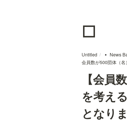
◽
Untitled
/
News B
▪️
会員数が500団体（
【会員
を考える
となり