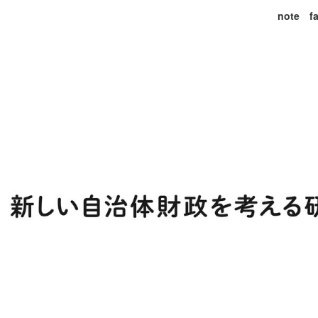
note
f