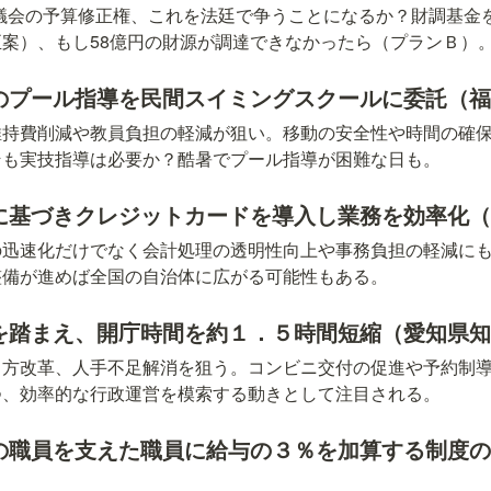
議会の予算修正権、これを法廷で争うことになるか？財調基金
案）、もし58億円の財源が調達できなかったら（プランＢ）
のプール指導を民間スイミングスクールに委託（
維持費削減や教員負担の軽減が狙い。移動の安全性や時間の確
そも実技指導は必要か？酷暑でプール指導が困難な日も。
に基づきクレジットカードを導入し業務を効率化
の迅速化だけでなく会計処理の透明性向上や事務負担の軽減に
整備が進めば全国の自治体に広がる可能性もある。
を踏まえ、開庁時間を約１．５時間短縮（愛知県
き方改革、人手不足解消を狙う。コンビニ交付の促進や予約制
つ、効率的な行政運営を模索する動きとして注目される。
の職員を支えた職員に給与の３％を加算する制度