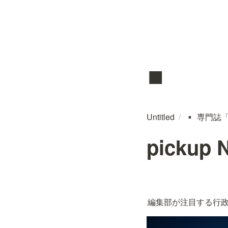
▪️
Untitled
/
専門誌
▪️
pickup
編集部が注目する行