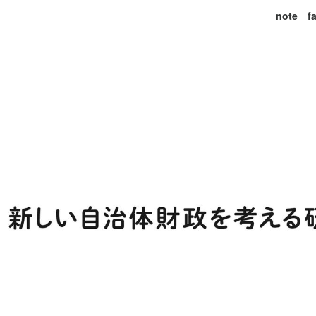
note
f