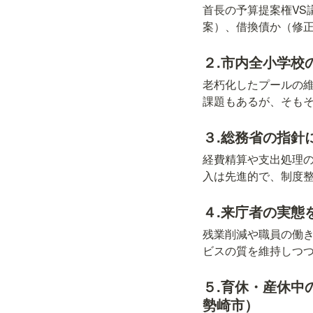
首長の予算提案権VS
案）、借換債か（修正
２.市内全小学校
老朽化したプールの
課題もあるが、そも
３.総務省の指針
経費精算や支出処理
入は先進的で、制度
４.来庁者の実態
残業削減や職員の働
ビスの質を維持しつ
５.育休・産休中
勢崎市）