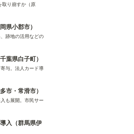
を取り崩すか（原
。
福岡県小郡市）
保、跡地の活用などの
（千葉県白子町）
も寄与。法人カード導
知多市・常滑市）
導入も展開。市民サー
の導入（群馬県伊