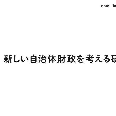
note
f