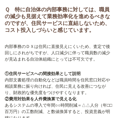
Ｑ　特に自治体の内部事務に対しては、職員
の減少も見据えて業務効率化を進めるべきな
のですが、住民サービスに直結しないため、
コスト投入しづらいと感じています。
内部事務のＤＸは住民に直接見えにくいため、査定で後
回しにされがちですが、人口減少に伴って職員数の減少
が見込まれる自治体組織にとっては不可欠です。
①住民サービスへの間接効果として説明
内部文書処理の自動化などは職員時間を住民窓口対応や
相談業務に振り向ければ、住民に見える改善につなが
②費用対効果を人件費換算で見える化
あるシステムの導入で年間○○時間削減＝△△人分（年□□
百万円）の工数削減、と数値換算すると、投資意義が明