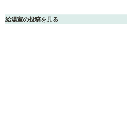
給湯室の投稿を見る
日々の業務のちょっとした疑問や困り事は会員同士で聞
いちゃいましょう！
「わざわざ他自治体に照会するほどじゃないけど、気に
なっていること」
「誰に相談したら良いのか分からないこと」
など、会員限定ホームページ内の”給湯室”で匿名投稿がで
きます。時には財オタも回答します。
最近の投稿