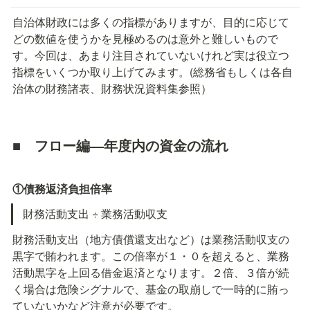
自治体財政には多くの指標がありますが、目的に応じて
どの数値を使うかを見極めるのは意外と難しいもので
す。今回は、あまり注目されていないけれど実は役立つ
指標をいくつか取り上げてみます。(総務省もしくは各自
治体の財務諸表、財務状況資料集参照）
■　フロー編―年度内の資金の流れ
①債務返済負担倍率
財務活動支出 ÷ 業務活動収支
財務活動支出（地方債償還支出など）は業務活動収支の
黒字で賄われます。この倍率が１・０を超えると、業務
活動黒字を上回る借金返済となります。２倍、３倍が続
く場合は危険シグナルで、基金の取崩しで一時的に賄っ
ていないかなど注意が必要です。