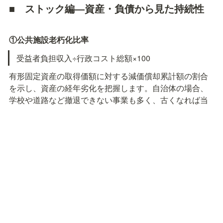
■　
ストック編―資産・負債から見た持続性
①公共施設老朽化比率
受益者負担収入÷行政コスト総額×100
有形固定資産の取得価額に対する減価償却累計額の割合
を示し、資産の経年劣化を把握します。自治体の場合、
学校や道路など撤退できない事業も多く、古くなれば当
然に更新しなければならないため、老朽化比率や減価償
却累計額は大事な指標です。人口減少や面積が広い(人口
密度が低い)自治体は、インフラ・ライフラインの維持、
防災・災害対応の負担は大きくなりますので、公共施設
の最適化、更新時の一般財源や基金保有額の把握は必須
です。
②債務償還比率
（将来負担額 − 充当可能財源）÷（経常一般財源等 − 