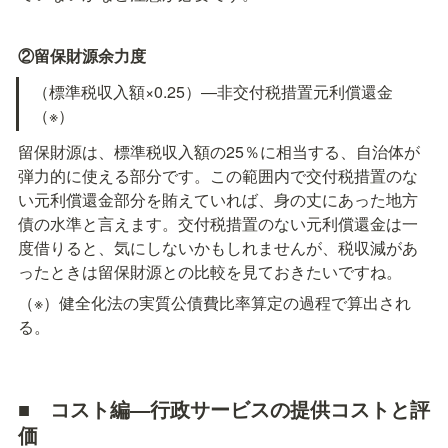
②留保財源余力度
（標準税収入額×0.25）―非交付税措置元利償還金
（※）
留保財源は、標準税収入額の25％に相当する、自治体が
弾力的に使える部分です。この範囲内で交付税措置のな
い元利償還金部分を賄えていれば、身の丈にあった地方
債の水準と言えます。交付税措置のない元利償還金は一
度借りると、気にしないかもしれませんが、税収減があ
ったときは留保財源との比較を見ておきたいですね。
（※）健全化法の実質公債費比率算定の過程で算出され
る。
■　
コスト編―行政サービスの提供コストと評
価