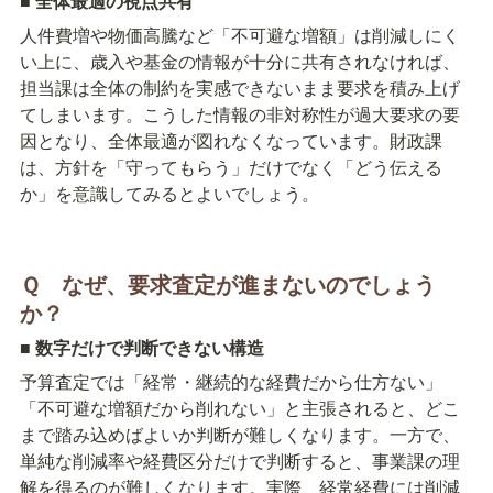
■ 
全体最適の視点共有
人件費増や物価高騰など「不可避な増額」は削減しにく
い上に、歳入や基金の情報が十分に共有されなければ、
担当課は全体の制約を実感できないまま要求を積み上げ
てしまいます。こうした情報の非対称性が過大要求の要
因となり、全体最適が図れなくなっています。財政課
は、方針を「守ってもらう」だけでなく「どう伝える
か」を意識してみるとよいでしょう。
Ｑ　なぜ、要求査定が進まないのでしょう
か？
■ 
数字だけで判断できない構造
予算査定では「経常・継続的な経費だから仕方ない」
「不可避な増額だから削れない」と主張されると、どこ
まで踏み込めばよいか判断が難しくなります。一方で、
単純な削減率や経費区分だけで判断すると、事業課の理
解を得るのが難しくなります。実際、経常経費には削減