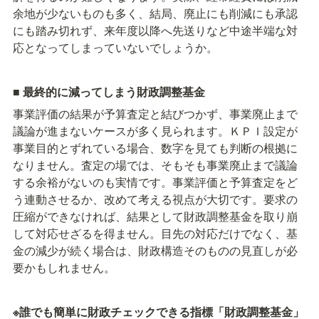
余地が少ないものも多く、結局、廃止にも削減にも承認
にも踏み切れず、来年度以降へ先送りなど中途半端な対
応となってしまっていないでしょうか。
■ 
最終的に減ってしまう財政調整基金
事業評価の結果が予算査定と結びつかず、事業廃止まで
議論が進まないケースが多く見られます。ＫＰＩ設定が
事業目的とずれている場合、数字を見ても判断の根拠に
なりません。査定の場では、そもそも事業廃止まで議論
する余裕がないのも実情です。事業評価と予算査定をど
う連動させるか、改めて考える視点が大切です。要求の
圧縮ができなければ、結果として財政調整基金を取り崩
して対応せざるを得ません。目先の対応だけでなく、基
金の減少が続く場合は、財政構造そのものの見直しが必
要かもしれません。
※誰でも簡単に財政チェックできる指標「財政調整基金」