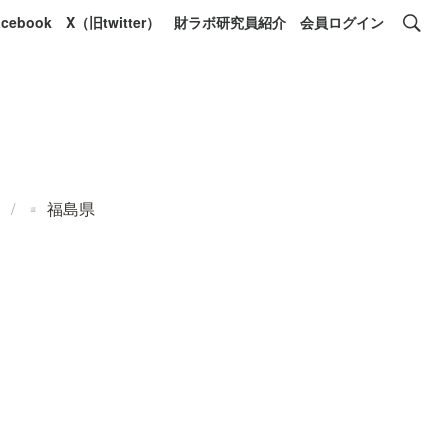
acebook
X（旧twitter）
財ラボ研究員紹介
会員ログイン
）
/
福島県
▫️