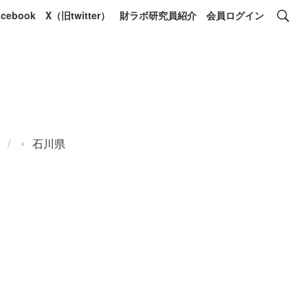
acebook
X（旧twitter）
財ラボ研究員紹介
会員ログイン
）
/
石川県
▫️