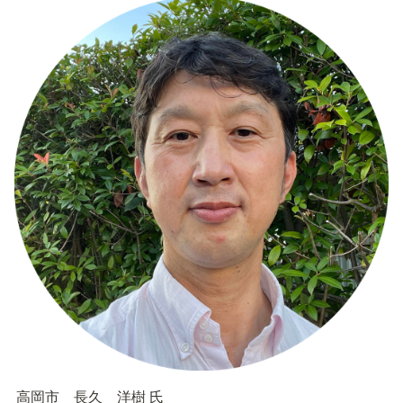
高岡市　長久　洋樹 氏