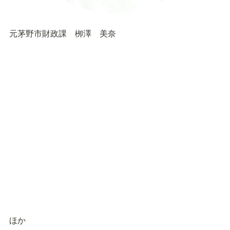
元茅野市財政課　栁澤　美奈
ほか