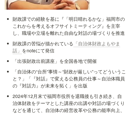
財政課での経験を基に『「明日晴れるかな」福岡市の
これからを考えるオフサイトミーティング』を主宰
し、職場や立場を離れた自由な対話の場づくりを推進
財政課の苦悩が描かれている
「自治体財政よもやま
話」
をnoteにて発信
「出張財政出前講座」を全国各地で開催
「自治体の“台所”事情～“財政が厳しい”ってどういうこ
と？」「『対話』で変える公務員の仕事～自治体職員
の『対話力』が未来を拓く」を出版
2024年12月末で福岡市役所を退職後も引き続き、自
治体財政をテーマとした講座の出講や対話の場づくり
などを通じて、自治体の経営改革や公務の能率向上、
人材開発、官民連携等の支援を行うこととしている
（
https://note.com/yumifumi69/n/n824faf496f8a
）