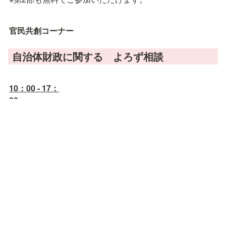
官民共創コーナー
自治体財政に関する　よろず相談
10：00 - 17：
00　　　　　　　　　　　　　　　　　　　　　　　　
予算編成改革やDXなど、自治体財政のことはこの人に聞
けば間違いなし！
定野司氏があなたの自治体のお悩み、ご質問などに直接
お答えします。
※14時以降は各種資料の展示・配布のみ