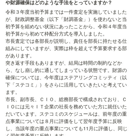
や財源確保はどのような手法をとっていますか？
令和３年度当初予算までは一件査定を実施していました
が、財政調整基金（以下「財調基金」）を使わないと当
初予算を組めない状況にあったことから、令和４年度当
初予算から初めて枠配分方式を導入しました。

市長査定では各部長が説明し、責任を部長に持たせる仕
組みにしていますが、実際は枠を超えて予算要求する部
があります。

突き返す手段もありますが、結局は時間の制約などか
ら、なし崩し的に通してしまっている状態です。財源の
確保については、今年度はステアリングコミッティ（以
下「ステコミ」）をさらに活用していきたいと考えてい
ます。

市長、副市長、ＣＩＯ、総務部長で構成されており、Ｃ
ＩＯには元々ＩＴ企業の社長を務めていた方に就任いた
だいています。ステコミのスケジュールは、前年度の重
点事業については８月に評価をして翌年度予算に反映
し、当該年度の重点事業についても11月に評価し、同じ
く翌年度予算に反映します。
