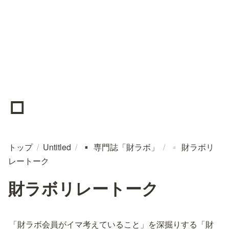
▫️
トップ
/
Untitled
/
専門誌「財ラボ」
/
財ラボリ
▪️
▫️
レートーク
財ラボリレートーク
「財ラボ会員がイマ考えていること」を深掘りする「財