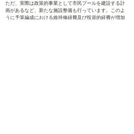
ただ、実際は政策的事業として市民プールを建設する計
画があるなど、新たな施設整備も行っています。このよ
うに予算編成における維持修繕費及び投資的経費が増加
傾向にあり、公共施設に係る費用を平準化、削減するこ
とが大きな課題となっています。

今は場当たり的に「施設がだめになってからドーンと予
算要求する」ということが起きているので、集約や複合
化に視点を持たせた個別施設計画をつくりたいと考えて
います。

「この施設とこの施設は統合する」というレベルまでの
ものを個別計画の中に組み込めるのが、理想です。
ありがとうございました。