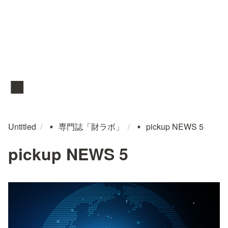
▪️
Untitled
/
専門誌「財ラボ」
/
pickup NEWS 5
▪️
▪️
pickup NEWS 5