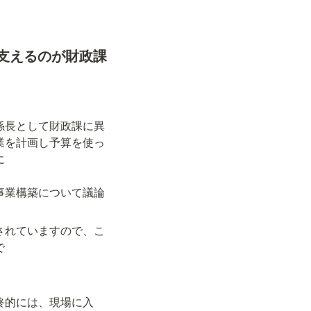
支えるのが財政課
係長として財政課に異
業を計画し予算を使っ


事業構築について議論
されていますので、こ


終的には、現場に入