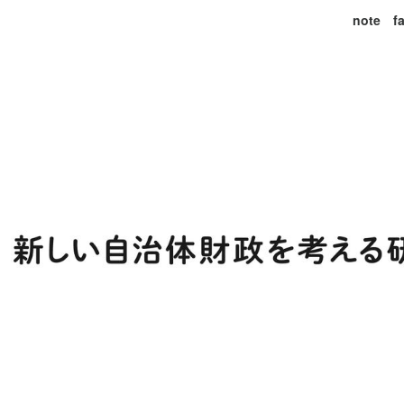
note
f