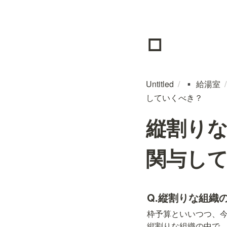
▫️
Untitled
/
給湯室
/
▪️
していくべき？
縦割り
関与し
Q.縦割りな組織
枠予算といいつつ、今
縦割りな組織の中で