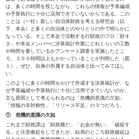
は、多くの時間を投じながら、これらの情報が予算編成
や予算執行に十分に活用できていないからである。この
ことは（一社）新しい自治体財政を考える研究会（以
下、本会）と多くの自治体とのやりとりの中で明らかに
なっている。そこで本会で活動する行財政のプロ「財オ
タ」や本会メンバーに決算統計作業にどれくらいの工数
や時間を要しているかアンケート調査を実施したとこ
ろ、３００時間以上もかかっていることが判明した（図
１）。ぜひ、自身の所属する自治体と比べてみてほし
い。
このように多くの時間をかけて作成する決算統計が、な
ぜ予算編成や予算執行に十分に活用できていないのか。
主な原因として考えられるのは「危機的意識の欠如」
「情報の非対称性」「リソース不足」の３つだろう。
①　危機的意識の欠如
これまで財政課は「財政難だ」「お金が無い」「破綻す
る」と注意喚起をしてきたが、結局のところ財政破綻は