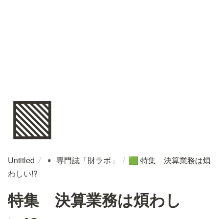
🟩
Untitled
/
専門誌「財ラボ」
/
特集 決算業務は煩
▪️
🟩
わしい!?
特集 決算業務は煩わし