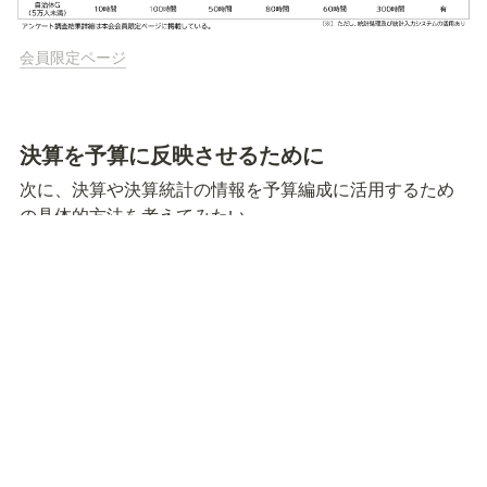
会員限定ページ
決算を予算に反映させるために
次に、決算や決算統計の情報を予算編成に活用するため
の具体的方法を考えてみたい。

　一つ目の「危機的意識の欠如」に対しては、枠配分予
算制度（以下、枠配分）の導入が一つの改善策になる。
枠配分を採用する自治体であっても、枠配分を予算全体
ではなく、一部の経費に限っているケースが多い。事業
に直接かかる人件費が枠外であったり、投資的経費(減価
償却費)の算入が難しいなど、現状では、その効果は限定
的だと言わざるを得ないが、少なくとも事業部門が「実
質収支」を意識する機会が増えることは危機意識の醸成
につながる。

　二つ目の「情報の非対称性」に対しては、財政課と事