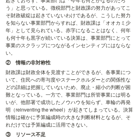
起きておらず、事業部門は「今年も何とかなるのだろ
う」と思っている。徴税部門と財政課の努力があってこ
そ財政破綻は起きていないわけであるが、こうした努力
を知らない事業部門からすれば、財政課は「オオカミ少
年」として見られている。赤字になることはなく、何年
も何十年も黒字が続いている決算は、事業部門にとって
事業のスクラップにつながるインセンティブにはならな
い。
②　情報の非対称性
財政課は財政全体を見渡すことができるが、各事業につ
いて、住民への寄与度やステークホルダーとの関係性な
どの詳細は把握していないため、廃止・縮小の判断が困
難となっている。一方で、事業部門は所管事業には明る
いが、他部署で成功したノウハウを知らず、車輪の再発
明（reinventing the wheel）が起きてしまっている。決算
情報は確かに予算編成時の大きな判断材料となるが、そ
れだけでは予算編成に活用できない。
③　リソース不足