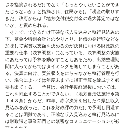
さを指摘されるだけでなく「もっとやりたいことができ
たじゃないか」と指摘され、住民からは「税金の取りす
ぎだ」政府からは「地方交付税交付金の過大算定ではな
いか」と責められる。

　そこで、できるだけ正確な収入見込みと執行見込みの
下、基金や特別会計とのやりとり、起債の発行額などを
加味して実質収支額を決めるのが決算における財政課の
重要な仕事（決算調整）になっている。決算調整の実施
にあたっては予算を動かすこともあるため、出納整理期
間に入ってからではタイミングを逸してしまうことがあ
る。決算に向け、実質収支をにらみながら執行管理を行
い、場合によっては年度末までに補正予算を編成する必
要も出てくる。「予算は、会計年度経過後においては、
これを補正することができない」（地方自治法施行令第
１４８条）からだ。昨年、赤字決算を出したＯ県は収入
見込みを誤った。これを財政課の力だけで予測し回避す
ることは困難であり、正確な収入見込みと執行見込みに
は財政課と事業部門との緊密なコミュニケーションが必
要とされる。