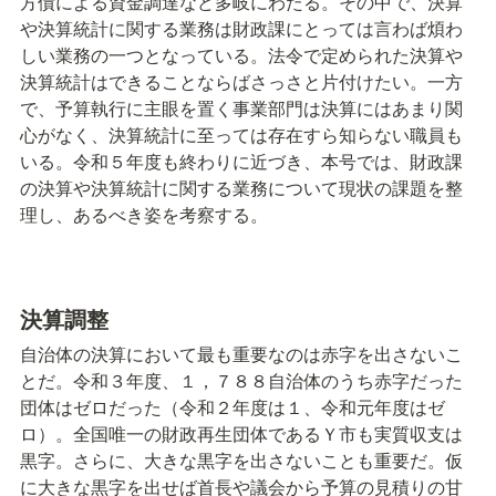
方債による資金調達など多岐にわたる。その中で、決算
や決算統計に関する業務は財政課にとっては言わば煩わ
しい業務の一つとなっている。法令で定められた決算や
決算統計はできることならばさっさと片付けたい。一方
で、予算執行に主眼を置く事業部門は決算にはあまり関
心がなく、決算統計に至っては存在すら知らない職員も
いる。令和５年度も終わりに近づき、本号では、財政課
の決算や決算統計に関する業務について現状の課題を整
理し、あるべき姿を考察する。
決算調整
自治体の決算において最も重要なのは赤字を出さないこ
とだ。令和３年度、１，７８８自治体のうち赤字だった
団体はゼロだった（令和２年度は１、令和元年度はゼ
ロ）。全国唯一の財政再生団体であるＹ市も実質収支は
黒字。さらに、大きな黒字を出さないことも重要だ。仮
に大きな黒字を出せば首長や議会から予算の見積りの甘