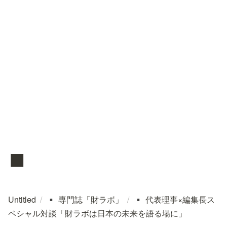
▪️
Untitled
/
専門誌「財ラボ」
/
代表理事×編集長ス
▪️
▪️
ペシャル対談「財ラボは日本の未来を語る場に」