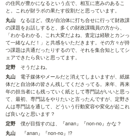
の住民が豊かになるという点で、相互に恵みのあるこ
と。これが財ラボの果たす役割だと思っています。
丸山
　なるほど。僕が自治体に打ち合せに行って財政課
の課題をお話しすると、多くの財政課職員の方から、
「わかるわかる、これ大変だよね、査定は経験とカンっ
て一緒なんだ！」と共感をいただきます。その方々が持
つ課題は共通だったりするので、それを集合知としてシ
ェアできたら良いと思ってます。
定野
　そうだよね。
丸山
　電子媒体やメールだと消えてしまいますが、紙媒
体だと自治体の皆さん残してくださってる。来年、再来
年の担当者にも残っていく紙として専門誌がいいと思っ
て、最初、専門誌をやりたいと言ったんですが、定野さ
んは専門誌を通して、どういう行動変容や変化が起これ
ば良いなと思います？
定野
　僕が目指すのは、『anan』『non-no』かな？
丸山
　 『anan』『non-no』!?