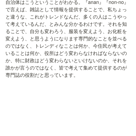
自治体はこうということがわかる。『anan』『non-no』 
で言えば、雑誌として情報を提供することで、私ちょっ
と違うな、これがトレンドなんだ、多くの人はこうやっ
て考えているんだ、とみんな分かるわけです。それを知
ることで、自分も変わろう、服装を変えよう、お化粧を
変えよう、と思うようになります専門的なことを並べる
のではなく、トレンディなことは何か、今住民が考えて
いることは何か、役所はどう変わらなければならないの
か、特に財政はどう変わらないといけないのか、それを
誰かが言うのではなく、皆で考えて集めて提供するのが
専門誌の役割だと思っています。
丸山
　めちゃめちゃ面白いですね。10年経ってこの専門
誌を読めば、これが流行りだったんだと分かりますね。
定野
　トレンドが全て正しいわけじゃないけど、こうし
ようと考えるきっかけになるのが重要だと思います。
丸山
　なるほど。世の中こういう流行りである、流行り
じゃない、という情報を専門誌に載せて、その選択肢の
中で何を引っ張るかは自治体が選べばいいってことです