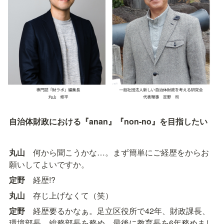
自治体財政における『anan』『non-no』を目指したい
丸山
　何から聞こうかな…。まず簡単にご経歴をからお
願いしてよいですか。
定野
　経歴!?
丸山
　存じ上げなくて（笑）
定野
　経歴要るかなぁ。足立区役所で42年、財政課長、
環境部長、総務部長を務め、最後に教育長を6年務めまし