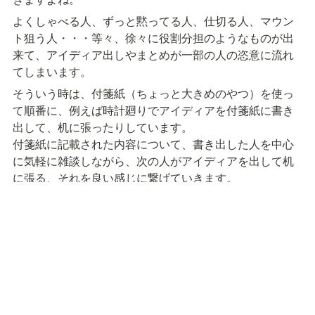
よくしゃべる人、ずっと黙ってる人、仕切る人、マウン
ト狙う人・・・等々、徐々に役割分担のようなものが出
来て、アイディア出しやまとめが一部の人の恣意に流れ
てしまいます。
そういう時は、付箋紙（ちょっと大きめのやつ）を使っ
て順番に、例えば時計廻りでアイディアを付箋紙に書き
出して、机に張ったりしています。

付箋紙に記載された内容について、書き出した人を中心
に気軽に雑談しながら、次の人がアイディアを出して机
に張る、それを良い感じに繋げていきます。
その後、付箋紙をグルーピングして張り替えなおして総
括します。まぁただのブレスト＆ＫＪ法なんですけど、
簡単ですし効果的だと思います。
上手く廻すコツとしては、人のアイディア出しについて
一旦否定はしないというルールを事前に共有しておくこ
とが大切かなと思います。それさえ守ればなんとかなり